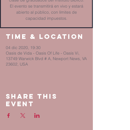
clase de graduados del Instituto Bíblico.
El evento se transmitirá en vivo y estará
abierto al público, con límites de
capacidad impuestos.
Time & Location
04 dic 2020, 19:30
Oasis de Vida - Oasis Of Life - Oasis Vi,
13749 Warwick Blvd # A, Newport News, VA
23602, USA
Share This
Event