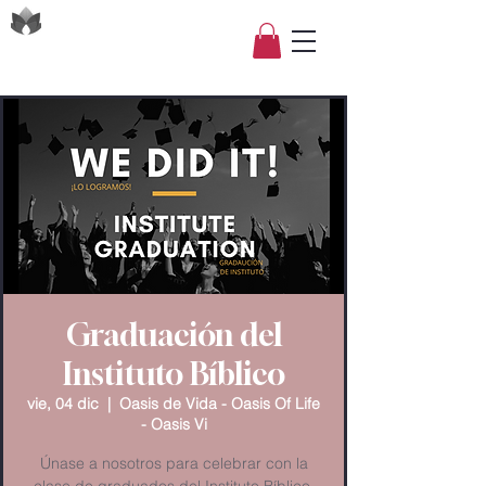
Graduación del
Instituto Bíblico
vie, 04 dic
  |  
Oasis de Vida - Oasis Of Life
- Oasis Vi
Únase a nosotros para celebrar con la