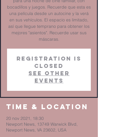
para una noche de cine familiar, con
bocadillos y juegos. Recuerde que esta es
una película desde un autocine y la verá
en sus vehículos. El espacio es limitado,
así que llegue temprano para obtener los
mejores "asientos". Recuerde usar sus
máscaras.
Registration is
closed
See other
events
Time & Location
20 nov 2021, 18:30
Newport News, 13749 Warwick Blvd,
Newport News, VA 23602, USA