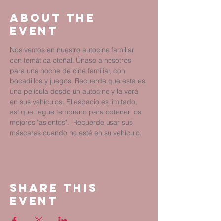
About The
Event
Nos vemos en nuestro autocine familiar 
con temática otoñal. Únase a nosotros 
para una noche de cine familiar, con 
bocadillos y juegos. Recuerde que esta es 
una película desde un autocine y la verá 
en sus vehículos. El espacio es limitado, 
así que llegue temprano para obtener los 
mejores "asientos".  Recuerde usar sus 
máscaras cuando no esté en su vehículo.
Share This
Event