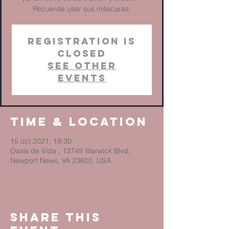
Recuerde usar sus máscaras.
Registration is
Closed
See other
events
Time & Location
15 oct 2021, 19:30
Oasis de Vida , 13749 Warwick Blvd,
Newport News, VA 23602, USA
Share This