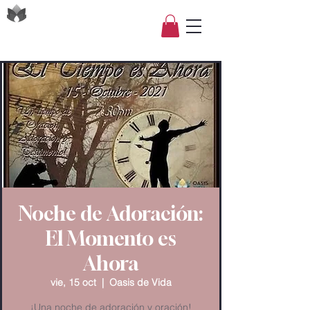
Noche de Adoración:
El Momento es
Ahora
vie, 15 oct
  |  
Oasis de Vida
¡Una noche de adoración y oración!